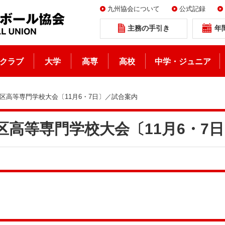
九州協会について
公式記録
主務の手引き
年
クラブ
大学
高専
高校
中学・ジュニア
地区高等専門学校大会〔11月6・7日〕／試合案内
区高等専門学校大会〔11月6・7