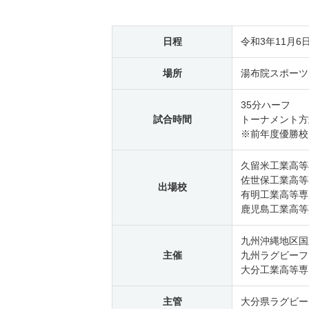
日程
令和3年11月6
場所
湯布院スポーツ
35分ハーフ
試合時間
トーナメント方
※前年度優勝校
久留米工業高等
佐世保工業高等
出場校
有明工業高等専
鹿児島工業高等
九州沖縄地区国
主催
九州ラグビーフ
大分工業高等専
主管
大分県ラグビー