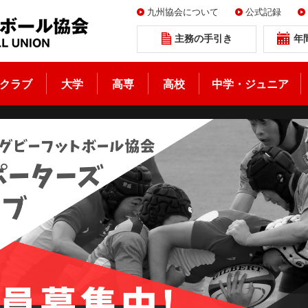
九州協会について
公式記録
主務の手引き
年
クラブ
大学
高専
高校
中学・ジュニア