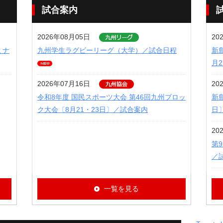
試合案内
2026年08月05日
20
ミナ
九州学生ラグビーリーグ（大学）／試合日程
新
月
2026年07月16日
20
令和8年度 国民スポーツ大会 第46回九州ブロッ
新島
ク大会〔8月21・23日〕／試合案内
日
20
第
／
一覧を見る