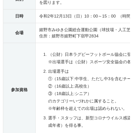
を図ります。
日時
令和2年12月13日（日）10：00～15：00 （時
嬉野市みゆき公園総合運動公園（球技場・人工芝
会場
住所：嬉野市嬉野町下宿甲2834
（公財）日本ラグビーフットボール協会に登
※出場選手は（公財）スポーツ安全協会の各
出場選手は
①（15歳以下:中学生、ただし中3を含むチ
②（16歳以上:高校生）
参加資格
③（18歳以上:シニア）
のカテゴリーいづれかに属すること。
※年齢枠を超えての出場は認められない。
選手・スタッフは、新型コロナウイルス感染
成年者）を得る事。