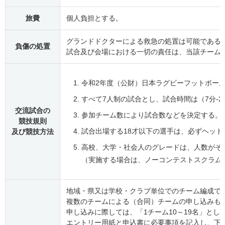
旅費
個人負担とする。
グランドドクターによる救急の処置は可能である
負傷の処置
試合及び会場における一切の責任は、当該チーム
令和2年度（公財）日本ラグビーフットボー
すべて7人制の試合とし、試合時間は（7分-2
交流試合の
参加チーム数により試合数などを決定する。
競技規則
試合出場する18才以下の選手は、必ずヘッ
及び競技方法
高校、大学・社会人のグレードは、人数がそ
（実施する場合は、ノーコンテストスクラム
地域・県又は学校・クラブ単位でのチーム編成で
複数のチームによる（合同）チームの申し込みも
申し込みに際しては、「1チーム10～19名」と
エントリー用紙と申込書に必要事項を記入し、下