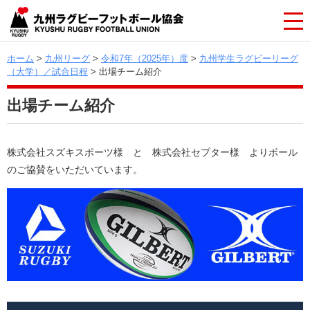
ホーム
>
九州リーグ
>
令和7年（2025年）度
>
九州学生ラグビーリーグ
（大学）／試合日程
> 出場チーム紹介
出場チーム紹介
株式会社スズキスポーツ様 と
株式会社セプター様 よりボール
のご協賛をいただいています。