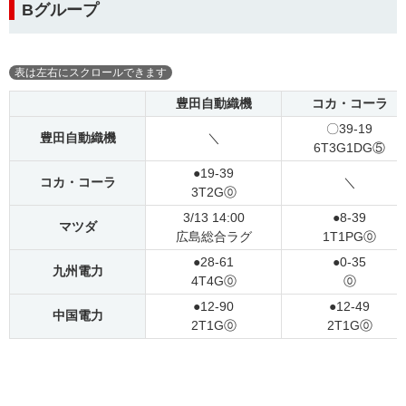
Bグループ
豊田自動織機
コカ・コーラ
〇39-19
豊田自動織機
＼
6T3G1DG⑤
●19-39
コカ・コーラ
＼
3T2G⓪
3/13 14:00
●8-39
マツダ
広島総合ラグ
1T1PG⓪
●28-61
●0-35
九州電力
4T4G⓪
⓪
●12-90
●12-49
中国電力
2T1G⓪
2T1G⓪