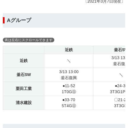
〔2021年3月7日現在〕
Aグループ
近鉄
釜石S
3/13 13:
近鉄
＼
釜石復
3/13 13:00
釜石SW
＼
釜石復興
●11-52
●24-35
栗田工業
1T0G⓪
3T3G1P
●33-70
〇21-2
清水建設
5T4G⓪
3T3G