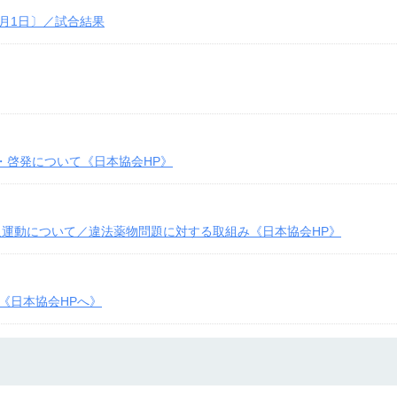
8月1日〕／試合結果
・啓発について《日本協会HP》
普及運動について／違法薬物問題に対する取組み《日本協会HP》
《日本協会HPへ》